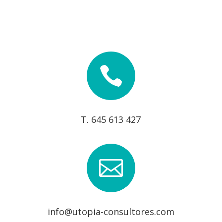

T. 645 613 427

info@utopia-consultores.com