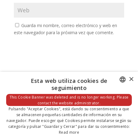
Guarda mi nombre, correo electrónico y web en
este navegador para la próxima vez que comente.
×
Esta web utiliza cookies de
seguimiento
DEFAULT LANGUAGE
This Cookie Banner was deleted and is no longer working. Please
contact the website administrator.
SPANISH
Pulsando "Aceptar Cookies", está dando su consentimiento a que
Categorías
se almacenen pequeñas cantidades de información en su
Categorías
navegador. Puede escoger qué Cookies permite instalarse según su
categoría y pulsar "Guardar y Cerrar" para dar su consentimiento:
Read more