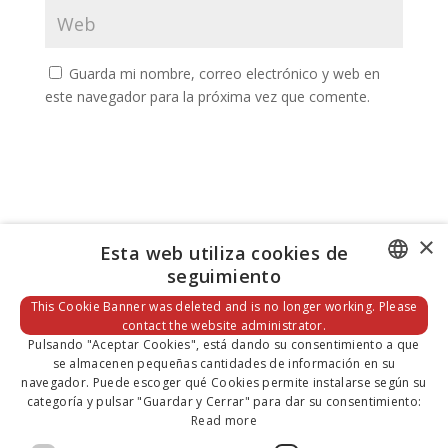
Guarda mi nombre, correo electrónico y web en
este navegador para la próxima vez que comente.
×
Esta web utiliza cookies de
seguimiento
DEFAULT LANGUAGE
This Cookie Banner was deleted and is no longer working. Please
contact the website administrator.
SPANISH
Pulsando "Aceptar Cookies", está dando su consentimiento a que
Categorías
se almacenen pequeñas cantidades de información en su
Categorías
navegador. Puede escoger qué Cookies permite instalarse según su
categoría y pulsar "Guardar y Cerrar" para dar su consentimiento:
Read more