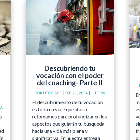
Descubriendo tu
vocación con el poder
y
del coaching- Parte II
POR
UTOPIACF
|
FEB 21, 2024
|
UTOPÍA
En
El descubrimiento de tu vocación
m
ÍA
es todo un viaje que ahora
e
s
retomamos para profundizar en los
vo
aspectos que guiarán tu búsqueda
s
ad
hacia una vida más plena y
tr
En
significativa. En nuestra entrega
q