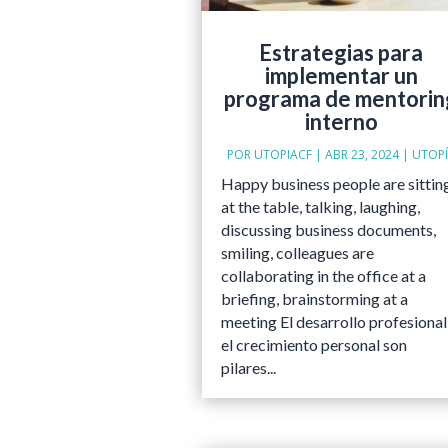
Estrategias para
implementar un
programa de mentorin
interno
POR
UTOPIACF
|
ABR 23, 2024
|
UTOP
Happy business people are sittin
at the table, talking, laughing,
discussing business documents,
smiling, colleagues are
collaborating in the office at a
briefing, brainstorming at a
meeting El desarrollo profesional
el crecimiento personal son
pilares...