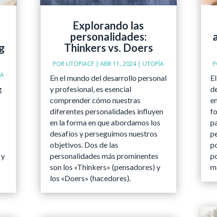
Explorando las
personalidades:
g
Thinkers vs. Doers
POR
UTOPIACF
|
ABR 11, 2024
|
UTOPÍA
ÍA
En el mundo del desarrollo personal
E
g
y profesional, es esencial
d
comprender cómo nuestras
e
diferentes personalidades influyen
fo
en la forma en que abordamos los
p
desafíos y perseguimos nuestros
pe
objetivos. Dos de las
p
 y
personalidades más prominentes
po
son los «Thinkers» (pensadores) y
mi
los «Doers» (hacedores).