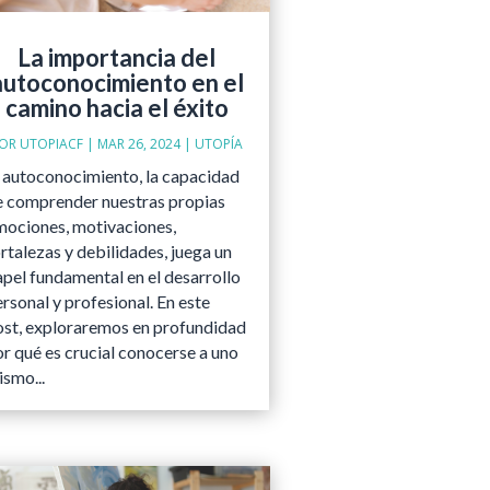
La importancia del
autoconocimiento en el
camino hacia el éxito
POR
UTOPIACF
|
MAR 26, 2024
|
UTOPÍA
l autoconocimiento, la capacidad
e comprender nuestras propias
mociones, motivaciones,
rtalezas y debilidades, juega un
apel fundamental en el desarrollo
rsonal y profesional. En este
ost, exploraremos en profundidad
r qué es crucial conocerse a uno
smo...