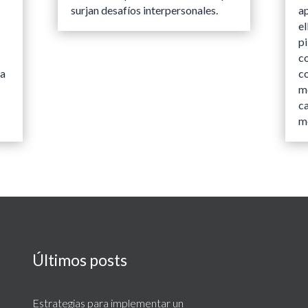
surjan desafíos interpersonales.
a
el
pi
c
ma
c
me
c
m
Últimos posts
Estrategias para implementar un