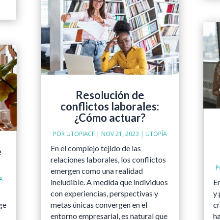
Resolución de
conflictos laborales:
¿Cómo actuar?
POR
UTOPIACF
|
NOV 21, 2023
|
UTOPÍA
En el complejo tejido de las
é
relaciones laborales, los conflictos
o
P
emergen como una realidad
A
ineludible. A medida que individuos
E
con experiencias, perspectivas y
y 
ge
metas únicas convergen en el
c
entorno empresarial, es natural que
ha