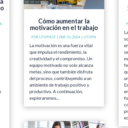
ra
to
Cómo aumentar la
A
motivación en el trabajo
La
POR
UTOPIACF
|
ENE 10, 2024
|
UTOPÍA
so
La motivación es una fuerza vital
em
que impulsa el rendimiento, la
s
creatividad y el compromiso. Un
es
equipo motivado no solo alcanza
fe
metas, sino que también disfruta
qu
del proceso, contribuyendo a un
un
ambiente de trabajo positivo y
E
n
productivo. A continuación,
e
exploraremos...
f
c
pr
e