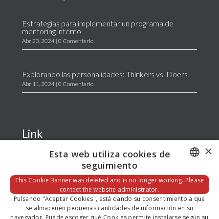
Estrategias para implementar un programa de
mentoring interno
Abr 23, 2024
| 0 Comentario
Explorando las personalidades: Thinkers vs. Doers
Abr 11, 2024
| 0 Comentario
Link
×
Esta web utiliza cookies de
seguimiento
Home
La Empresa
DEFAULT LANGUAGE
This Cookie Banner was deleted and is no longer working. Please
Servicios
contact the website administrator.
SPANISH
Blog
Pulsando "Aceptar Cookies", está dando su consentimiento a que
se almacenen pequeñas cantidades de información en su
Contacto
navegador. Puede escoger qué Cookies permite instalarse según su