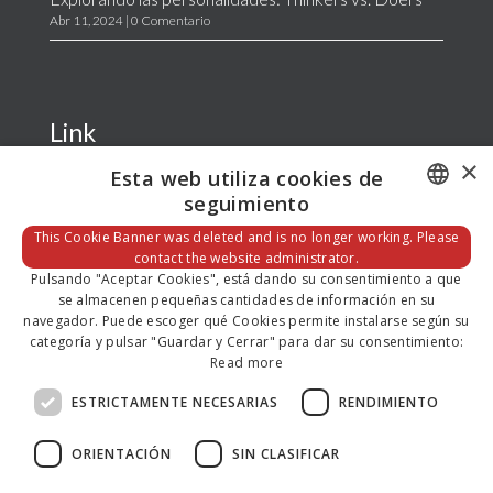
Abr 11, 2024
| 0 Comentario
Link
×
Esta web utiliza cookies de
seguimiento
Home
La Empresa
DEFAULT LANGUAGE
This Cookie Banner was deleted and is no longer working. Please
Servicios
contact the website administrator.
SPANISH
Blog
Pulsando "Aceptar Cookies", está dando su consentimiento a que
se almacenen pequeñas cantidades de información en su
Contacto
navegador. Puede escoger qué Cookies permite instalarse según su
categoría y pulsar "Guardar y Cerrar" para dar su consentimiento:
Read more
ESTRICTAMENTE NECESARIAS
RENDIMIENTO
Aviso Legal
Política de Privacidad
ORIENTACIÓN
SIN CLASIFICAR
Uso de las Cookies